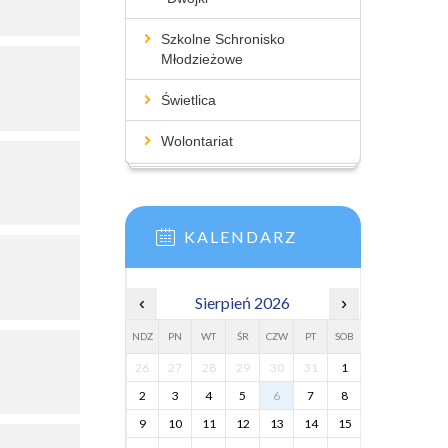
Szkolne Schronisko
Młodzieżowe
Świetlica
Wolontariat
KALENDARZ
‹
Sierpień 2026
›
NDZ
PN
WT
ŚR
CZW
PT
SOB
26
27
28
29
30
31
1
2
3
4
5
6
7
8
9
10
11
12
13
14
15