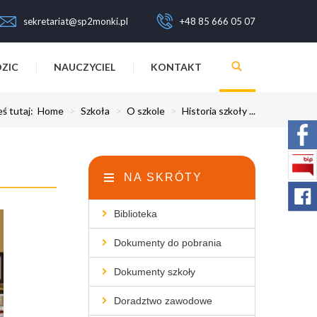
sekretariat@sp2monki.pl
+48 85 666 05 07
ZIC
NAUCZYCIEL
KONTAKT
eś tutaj:
Home
>
Szkoła
>
O szkole
>
Historia szkoły ...
NA SKRÓTY
Biblioteka
Dokumenty do pobrania
Dokumenty szkoły
Doradztwo zawodowe