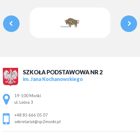
SZKOŁA PODSTAWOWA NR 2
im. Jana Kochanowskiego
Adres pocztowy:
19-100 Mońki
ul. Leśna 3
+48 85 666 05 07
sekretariat@sp2monki.pl