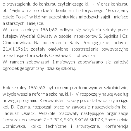
o przystąpieniu do konkursu czytelniczego kl. I - IV oraz konkursu
pt. "Piękno na co dzień", konkursu historycznego "Poznajemy
dzieje Polski" w którym uczestnicy klas młodszych zajęli I miejsce
a starszych II miejsce.
W roku szkolnym 1961/62 odbyła się wizytacja szkoły przez
tutejszy Wydział Oświaty w osobie inspektorów S. Sędnika i Cz.
Cimochowicza. Na posiedzeniu Rady Pedagogicznej odbytej
21.XII.1961r. zostały omówione spostrzeżenia powizytacyjne
przez Inspektora szkoły Czesława Cimohowicza.
W ramach zobowiązań 1-majowych zobowiązano się założyć
ogródek geograficzny i działkę szkolną.
Rok szkolny 1962/63 był rokiem przełomowym w szkolnictwie,
w życie weszła reforma szkolna, kl. I - IV rozpoczęły naukę według
nowego programu. Kierownikiem szkoły pozostał w dalszym ciągu
kol. B. Czuma, rozpoczął pracę w zawodzie nauczycielskim kol.
Tadeusz Osiecki. Wszkole pracowały następujące organizacje
i koła zaineresowań: ZHP, PCK, SKO, SKOW, SKPZK, Spółdzielnia
Uczniowska, kółko techniczne i artystyczne. Konferencja