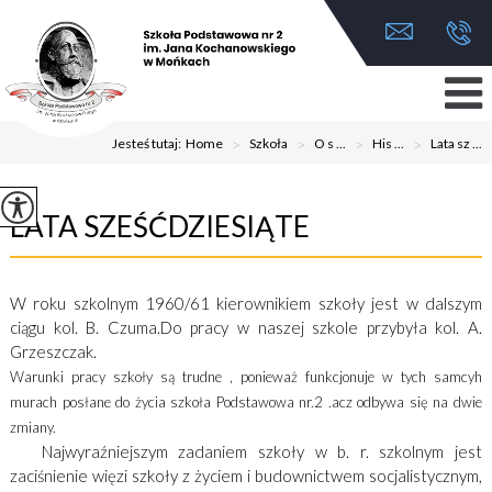
Jesteś tutaj:
Home
>
Szkoła
>
O s ...
>
His ...
>
Lata sz ...
LATA SZEŚĆDZIESIĄTE
W roku szkolnym 1960/61 kierownikiem szkoły jest w dalszym
ciągu kol. B. Czuma.Do pracy w naszej szkole przybyła kol. A.
Grzeszczak.
Warunki pracy szkoły są trudne , ponieważ funkcjonuje w tych samcyh
murach posłane do życia szkoła Podstawowa nr.2 .acz odbywa się na dwie
zmiany.
Najwyraźniejszym zadaniem szkoły w b. r. szkolnym jest
zaciśnienie więzi szkoły z życiem i budownictwem socjalistycznym,