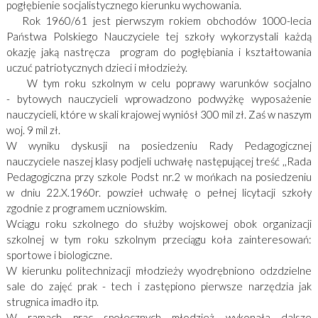
pogłębienie socjalistycznego kierunku wychowania.
Rok 1960/61 jest pierwszym rokiem obchodów 1000-lecia
Państwa Polskiego Nauczyciele tej szkoły wykorzystali każdą
okazję jaką nastręcza program do pogłębiania i kształtowania
uczuć patriotycznych dzieci i młodzieży.
W tym roku szkolnym w celu poprawy warunków socjalno
- bytowych nauczycieli wprowadzono podwyżkę wyposażenie
nauczycieli, które w skali krajowej wyniósł 300 mil zł. Zaś w naszym
woj. 9 mil zł.
W wyniku dyskusji na posiedzeniu Rady Pedagogicznej
nauczyciele naszej klasy podjeli uchwałę następującej treść ,,Rada
Pedagogiczna przy szkole Podst nr.2 w mońkach na posiedzeniu
w dniu 22.X.1960r. powzieł uchwałę o pełnej licytacji szkoły
zgodnie z programem uczniowskim.
Wciągu roku szkolnego do służby wojskowej obok organizacji
szkolnej w tym roku szkolnym przeciągu koła zainteresowań:
sportowe i biologiczne.
W kierunku politechnizacji młodzieży wyodrębniono odzdzielne
sale do zajęć prak - tech i zastępiono pierwsze narzędzia jak
strugnica imadło itp.
W ramach prac społecznych młodzież wykonała dalsze