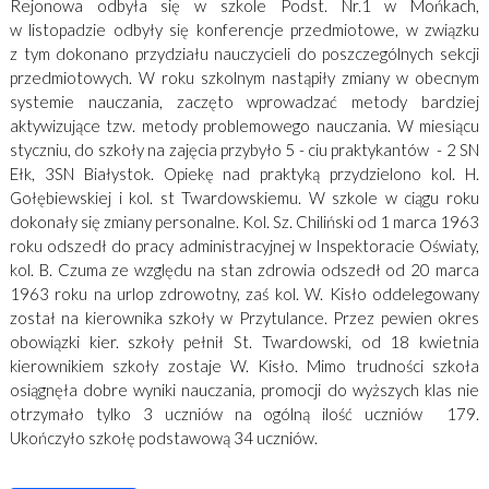
Rejonowa odbyła się w szkole Podst. Nr.1 w Mońkach,
w listopadzie odbyły się konferencje przedmiotowe, w związku
z tym dokonano przydziału nauczycieli do poszczególnych sekcji
przedmiotowych. W roku szkolnym nastąpiły zmiany w obecnym
systemie nauczania, zaczęto wprowadzać metody bardziej
aktywizujące tzw. metody problemowego nauczania. W miesiącu
styczniu, do szkoły na zajęcia przybyło 5 - ciu praktykantów - 2 SN
Ełk, 3SN Białystok. Opiekę nad praktyką przydzielono kol. H.
Gołębiewskiej i kol. st Twardowskiemu. W szkole w ciągu roku
dokonały się zmiany personalne. Kol. Sz. Chiliński od 1 marca 1963
roku odszedł do pracy administracyjnej w Inspektoracie Oświaty,
kol. B. Czuma ze względu na stan zdrowia odszedł od 20 marca
1963 roku na urlop zdrowotny, zaś kol. W. Kisło oddelegowany
został na kierownika szkoły w Przytulance. Przez pewien okres
obowiązki kier. szkoły pełnił St. Twardowski, od 18 kwietnia
kierownikiem szkoły zostaje W. Kisło. Mimo trudności szkoła
osiągnęła dobre wyniki nauczania, promocji do wyższych klas nie
otrzymało tylko 3 uczniów na ogólną ilość uczniów 179.
Ukończyło szkołę podstawową 34 uczniów.