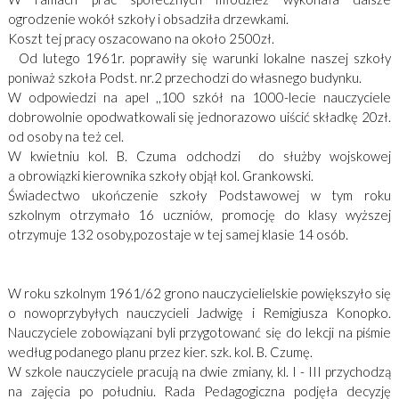
ogrodzenie wokół szkoły i obsadziła drzewkami.
Koszt tej pracy oszacowano na około 2500zł.
Od lutego 1961r. poprawiły się warunki lokalne naszej szkoły
poniważ szkoła Podst. nr.2 przechodzi do własnego budynku.
W odpowiedzi na apel ,,100 szkół na 1000-lecie nauczyciele
dobrowolnie opodwatkowali się jednorazowo uiścić składkę 20zł.
od osoby na też cel.
W kwietniu kol. B. Czuma odchodzi do służby wojskowej
a obrowiązki kierownika szkoły objął kol. Grankowski.
Świadectwo ukończenie szkoły Podstawowej w tym roku
szkolnym otrzymało 16 uczniów, promocję do klasy wyższej
otrzymuje 132 osoby,pozostaje w tej samej klasie 14 osób.
W roku szkolnym 1961/62 grono nauczycielielskie powiększyło się
o nowoprzybyłych nauczycieli Jadwigę i Remigiusza Konopko.
Nauczyciele zobowiązani byli przygotowanć się do lekcji na piśmie
według podanego planu przez kier. szk. kol. B. Czumę.
W szkole nauczyciele pracują na dwie zmiany, kl. I - III przychodzą
na zajęcia po południu. Rada Pedagogiczna podjęła decyzję