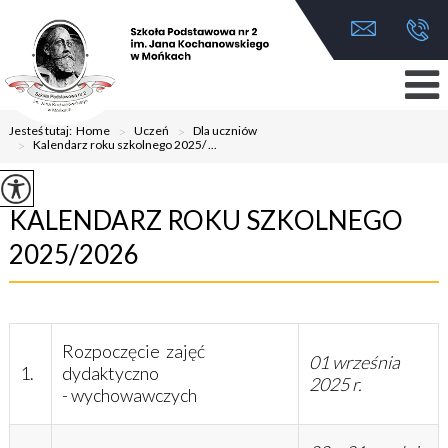
Jesteś tutaj:
Home
>
Uczeń
>
Dla uczniów
>
Kalendarz roku szkolnego 2025/ ...
KALENDARZ ROKU SZKOLNEGO
2025/2026
Rozpoczęcie zajęć
01 września
1.
dydaktyczno
2025 r.
- wychowawczych