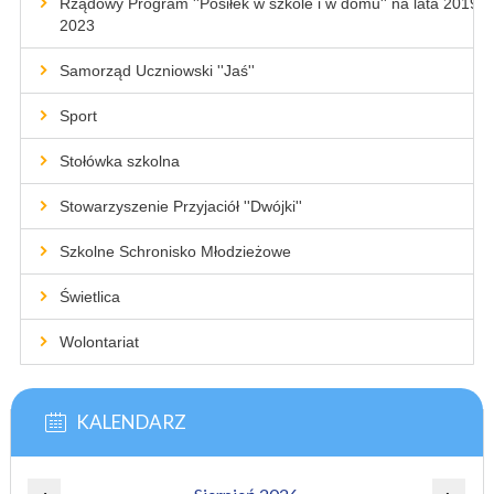
Rządowy Program ''Posiłek w szkole i w domu'' na lata 2019-
2023
Samorząd Uczniowski ''Jaś''
Sport
Stołówka szkolna
Stowarzyszenie Przyjaciół ''Dwójki''
Szkolne Schronisko Młodzieżowe
Świetlica
Wolontariat
KALENDARZ