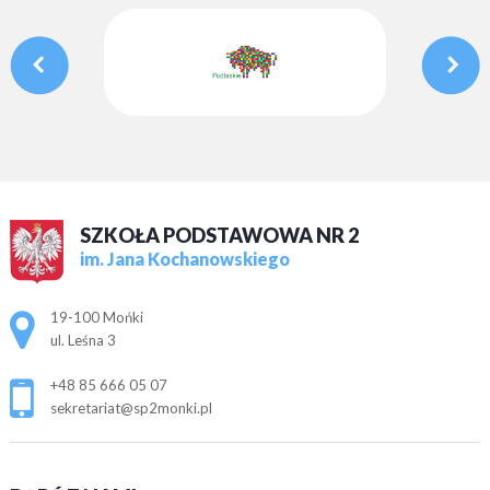
SZKOŁA PODSTAWOWA NR 2
im. Jana Kochanowskiego
Adres pocztowy:
19-100 Mońki
ul. Leśna 3
+48 85 666 05 07
sekretariat@sp2monki.pl