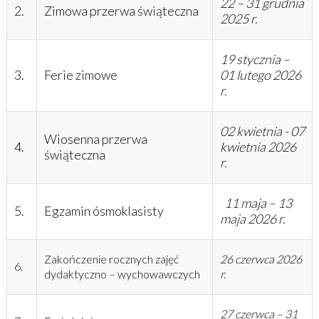
22 – 31 grudnia
2.
Zimowa przerwa świąteczna
2025 r.
19 stycznia –
3.
Ferie zimowe
01 lutego 2026
r.
02 kwietnia - 07
Wiosenna przerwa
4.
kwietnia 2026
świąteczna
r.
11
maja – 13
5.
Egzamin ósmoklasisty
maja 2026 r.
Zakończenie rocznych zajęć
26 czerwca 2026
6.
dydaktyczno – wychowawczych
r.
27 czerwca – 31