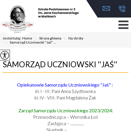
Jesteś tutaj:
Home
>
Strona główna
>
Na skróty
>
Samorząd Uczniowski ''Jaś'' ...
SAMORZĄD UCZNIOWSKI ''JAŚ''
Opiekunowie Samorządu Uczniowskiego "Jaś" :
kl. I - III: Pani Anna Szydłowska
kl. IV - VIII: Pani Magdalena Żak
Zarząd Samorządu Uczniowskiego 2023/2024:
Przewodnicząca – Weronika Łoś
Zastępca – ...............
Skarbnik – ...................