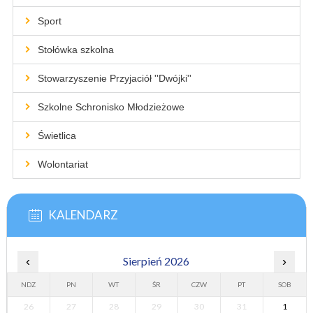
Sport
Stołówka szkolna
Stowarzyszenie Przyjaciół ''Dwójki''
Szkolne Schronisko Młodzieżowe
Świetlica
Wolontariat
KALENDARZ
‹
Sierpień 2026
›
NDZ
PN
WT
ŚR
CZW
PT
SOB
26
27
28
29
30
31
1