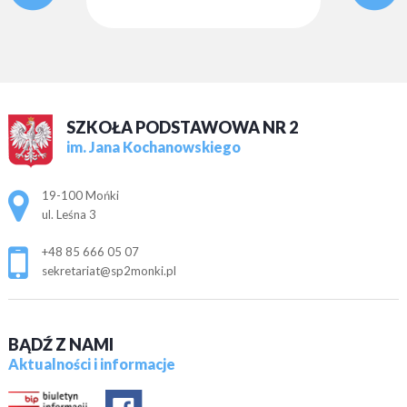
SZKOŁA PODSTAWOWA NR 2
im. Jana Kochanowskiego
Adres pocztowy:
19-100 Mońki
ul. Leśna 3
+48 85 666 05 07
sekretariat@sp2monki.pl
BĄDŹ Z NAMI
Aktualności i informacje