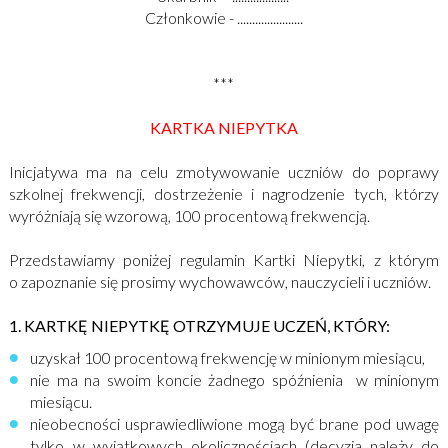
Członkowie - ......................
***
KARTKA NIEPYTKA
Inicjatywa ma na celu zmotywowanie uczniów do poprawy
szkolnej frekwencji, dostrzeżenie i nagrodzenie tych, którzy
wyróżniają się wzorową, 100 procentową frekwencją.
Przedstawiamy poniżej regulamin Kartki Niepytki, z którym
o zapoznanie się prosimy wychowawców, nauczycieli i uczniów.
1. KARTKĘ NIEPYTKĘ OTRZYMUJE UCZEŃ, KTÓRY:
uzyskał 100 procentową frekwencję w minionym miesiącu,
nie ma na swoim koncie żadnego spóźnienia w minionym
miesiącu.
nieobecności usprawiedliwione mogą być brane pod uwagę
tylko w wyjątkowych okolicznościach (decyzja należy do