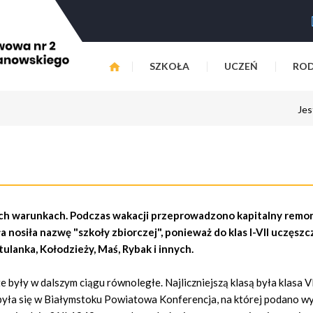
SZKOŁA
UCZEŃ
ROD
Jes
ch warunkach. Podczas wakacji przeprowadzono kapitalny remon
 nosiła nazwę "szkoły zbiorczej", ponieważ do klas I-VII uczęszcz
ulanka, Kołodzieży, Maś, Rybak i innych.
były w dalszym ciągu równoległe. Najliczniejszą klasą była klasa VI
dbyła się w Białymstoku Powiatowa Konferencja, na której podano w