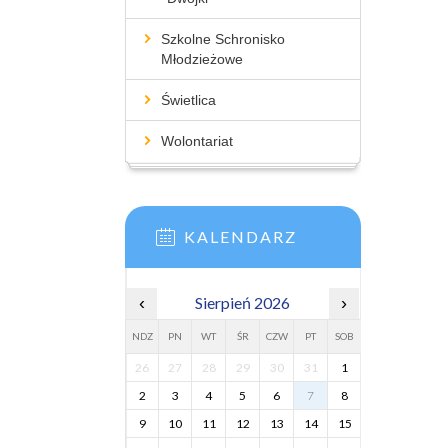
Szkolne Schronisko
Młodzieżowe
Świetlica
Wolontariat
KALENDARZ
‹
Sierpień 2026
›
NDZ
PN
WT
ŚR
CZW
PT
SOB
26
27
28
29
30
31
1
2
3
4
5
6
7
8
9
10
11
12
13
14
15