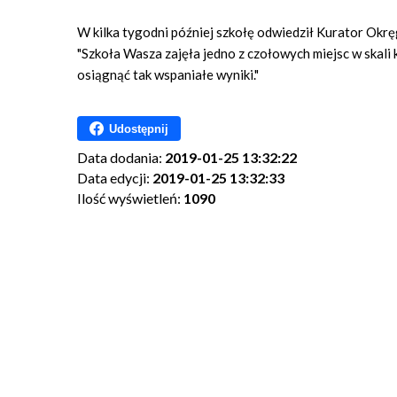
W kilka tygodni później szkołę odwiedził Kurator Okr
"Szkoła Wasza zajęła jedno z czołowych miejsc w skali kr
osiągnąć tak wspaniałe wyniki."
Udostępnij
Data dodania:
2019-01-25 13:32:22
Data edycji:
2019-01-25 13:32:33
Ilość wyświetleń:
1090