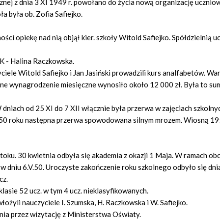
nej z dnia 3 XI 1949 r. powołano do życia nową organizację ucznio
 była ob. Zofia Safiejko.
i opiekę nad nią objął kier. szkoły Witold Safiejko. Spółdzielnią 
K - Halina Raczkowska.
ele Witold Safiejko i Jan Jasiński prowadzili kurs analfabetów. Wa
ętne wynagrodzenie miesięczne wynosiło około 12 000 zł. Była to su
dniach od 25 XI do 7 XII włącznie była przerwa w zajęciach szkolny
950 roku następna przerwa spowodowana silnym mrozem. Wiosną 19
toku. 30 kwietnia odbyła się akademia z okazji 1 Maja. W ramach o
w dniu 6.V.50. Uroczyste zakończenie roku szkolnego odbyło się dni
cz.
lasie 52 ucz. w tym 4 ucz. nieklasyfikowanych.
łożyli nauczyciele I. Szumska, H. Raczkowska i W. Safiejko.
ia przez wizytację z Ministerstwa Oświaty.