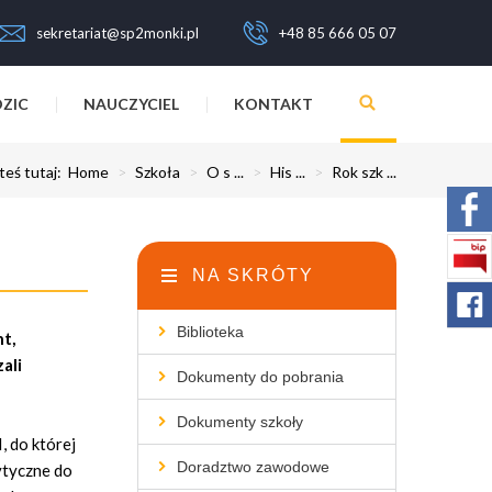
sekretariat@sp2monki.pl
+48 85 666 05 07
ZIC
NAUCZYCIEL
KONTAKT
teś tutaj:
Home
>
Szkoła
>
O s ...
>
His ...
>
Rok szk ...
NA SKRÓTY
Biblioteka
t,
ali
Dokumenty do pobrania
Dokumenty szkoły
, do której
Doradztwo zawodowe
ytyczne do