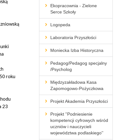
wską
Ekopracownia - Zielone
Serce Szkoły
uczniowską
Logopeda
Laboratoria Przyszłości
runki
Moniecka Izba Historyczna
ma
Pedagog/Pedagog specjalny
ch
/Psycholog
50 roku
Międzyzakładowa Kasa
Zapomogowo-Pożyczkowa
bchodu
Projekt Akademia Przyszłości
a 23
Projekt ''Podniesienie
kompetencji cyfrowych wśród
uczniów i nauczycieli
województwa podlaskiego''