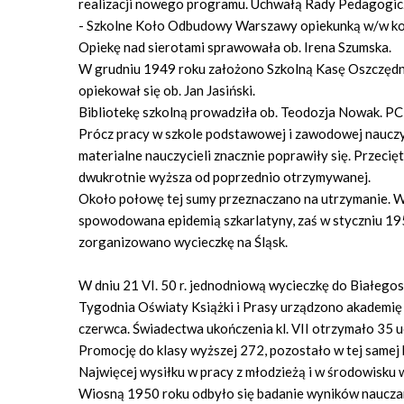
realizacji nowego programu. Uchwałą Rady Pedagogicz
- Szkolne Koło Odbudowy Warszawy opiekunką w/w koła
Opiekę nad sierotami sprawowała ob. Irena Szumska.
W grudniu 1949 roku założono Szkolną Kasę Oszczędnośc
opiekował się ob. Jan Jasiński.
Bibliotekę szkolną prowadziła ob. Teodozja Nowak. PC
Prócz pracy w szkole podstawowej i zawodowej nauczyci
materialne nauczycieli znacznie poprawiły się. Przeci
dwukrotnie wyższa od poprzednio otrzymywanej.
Około połowę tej sumy przeznaczano na utrzymanie. W 
spowodowana epidemią szkarlatyny, zaś w styczniu 1
zorganizowano wycieczkę na Śląsk.
W dniu 21 VI. 50 r. jednodniową wycieczkę do Białegos
Tygodnia Oświaty Książki i Prasy urządzono akademię 
czerwca. Świadectwa ukończenia kl. VII otrzymało 35 u
Promocję do klasy wyższej 272, pozostało w tej samej k
Najwięcej wysiłku w pracy z młodzieżą i w środowisku w
Wiosną 1950 roku odbyło się badanie wyników nauczan