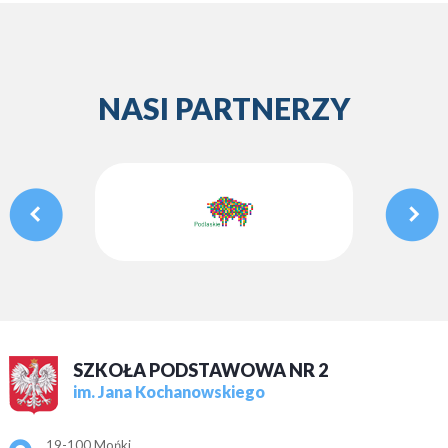
NASI PARTNERZY
SZKOŁA PODSTAWOWA NR 2
im. Jana Kochanowskiego
Adres pocztowy:
19-100 Mońki