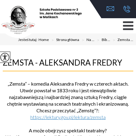
Jesteś tutaj:
Home
>
Strona główna
>
Na ...
>
Bib ...
>
Zemsta ...
ZEMSTA - ALEKSANDRA FREDRY
„Zemsta” – komedia Aleksandra Fredry w czterech aktach.
Utwór powstał w 1833 roku i jest niewątpliwie
najzabawniejszą i najbardziej znaną sztuką Fredry, ciągle
chętnie wystawianą na scenach teatralnych i ekranizowaną.
Chcesz przeczytać „Zemstę”?:
https://lektury.gov.pl/lektura/zemsta
A może obejrzysz spektakl teatralny?