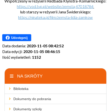
Współczesny w reż
yserii Redbada Klynstra-Komarnickiego:
https://vod.tvp.pl/website/zemsta,47018784
lub starszy w reżyserii Jana Świderskiego:
https://ninateka.pl/film/zemsta-lidia-zamkow
Udostępnij
Data dodania:
2020-11-05 08:42:52
Data edycji:
2020-11-05 08:46:15
Ilość wyświetleń:
1152
NA SKRÓTY
Biblioteka
Dokumenty do pobrania
Dokumenty szkoły