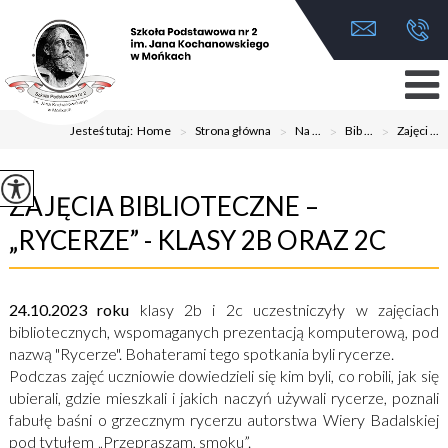
Jesteś tutaj:
Home
>
Strona główna
>
Na ...
>
Bib ...
>
Zajęci ...
ZAJĘCIA BIBLIOTECZNE –
„RYCERZE” - KLASY 2B ORAZ 2C
24.10.2023 roku
klasy 2b i 2c uczestniczyły w zajęciach
bibliotecznych, wspomaganych prezentacją komputerową, pod
nazwą "Rycerze". Bohaterami tego spotkania byli rycerze.
Podczas zajęć uczniowie dowiedzieli się kim byli, co robili, jak się
ubierali, gdzie mieszkali i jakich naczyń używali rycerze, poznali
fabułę baśni o grzecznym rycerzu autorstwa Wiery Badalskiej
pod tytułem „Przepraszam, smoku”.