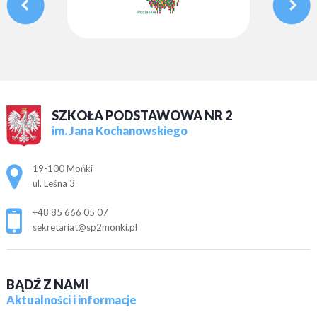
SZKOŁA PODSTAWOWA NR 2
im. Jana Kochanowskiego
Adres pocztowy:
19-100 Mońki
ul. Leśna 3
+48 85 666 05 07
sekretariat@sp2monki.pl
BĄDŹ Z NAMI
Aktualności i informacje