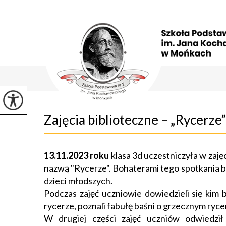
Zajęcia biblioteczne – „Rycerze”
13.11.2023 roku
klasa 3d uczestniczyła w zaj
nazwą "Rycerze". Bohaterami tego spotkania by
dzieci młodszych.
Podczas zajęć uczniowie dowiedzieli się kim byl
rycerze, poznali fabułę baśni o grzecznym ryc
W drugiej części zajęć uczniów odwiedził