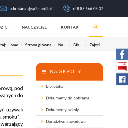
sekretariat@sp2monki.pl
+48 85 666 05 07
ZIC
NAUCZYCIEL
KONTAKT
utaj:
Home
>
Strona główna
>
Na ...
>
Bib ...
>
Zajęci ...
NA SKRÓTY
Biblioteka
erową, pod
sowanych do
Dokumenty do pobrania
zyń używali
Dokumenty szkoły
, smoku”.
Doradztwo zawodowe
twarzający