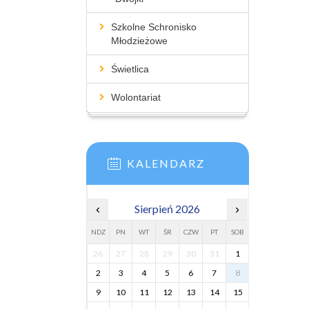
Szkolne Schronisko
Młodzieżowe
Świetlica
Wolontariat
KALENDARZ
‹
Sierpień 2026
›
NDZ
PN
WT
ŚR
CZW
PT
SOB
26
27
28
29
30
31
1
2
3
4
5
6
7
8
9
10
11
12
13
14
15