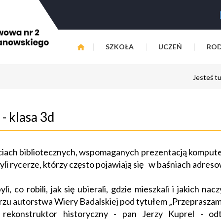
SZKOŁA
UCZEŃ
ROD
Jesteś t
 - klasa 3d
ęciach bibliotecznych, wspomaganych prezentacją komput
li rycerze, którzy często pojawiają się w baśniach adre
i, co robili, jak się ubierali, gdzie mieszkali i jakich nac
erzu autorstwa Wiery Badalskiej pod tytułem „Przepraszam
 rekonstruktor historyczny - pan Jerzy Kuprel - od