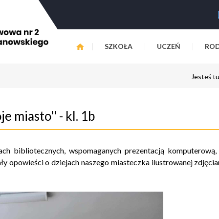
SZKOŁA
UCZEŃ
ROD
Jesteś t
e miasto'' - kl. 1b
iach bibliotecznych, wspomaganych prezentacją komputerową
ały opowieści o dziejach naszego miasteczka ilustrowanej zdjęc