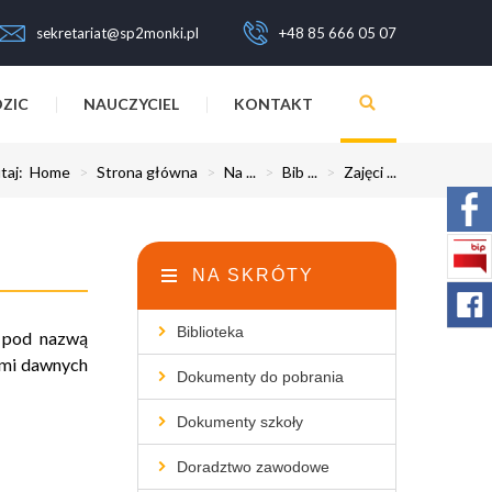
sekretariat@sp2monki.pl
+48 85 666 05 07
ZIC
NAUCZYCIEL
KONTAKT
utaj:
Home
>
Strona główna
>
Na ...
>
Bib ...
>
Zajęci ...
NA SKRÓTY
Biblioteka
, pod nazwą
iami dawnych
Dokumenty do pobrania
Dokumenty szkoły
Doradztwo zawodowe