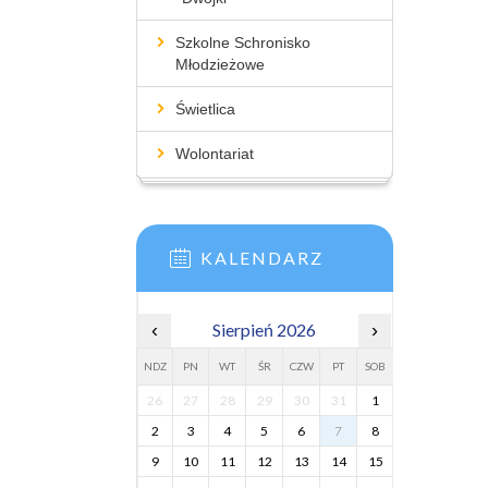
Szkolne Schronisko
Młodzieżowe
Świetlica
Wolontariat
KALENDARZ
‹
Sierpień 2026
›
NDZ
PN
WT
ŚR
CZW
PT
SOB
26
27
28
29
30
31
1
2
3
4
5
6
7
8
9
10
11
12
13
14
15