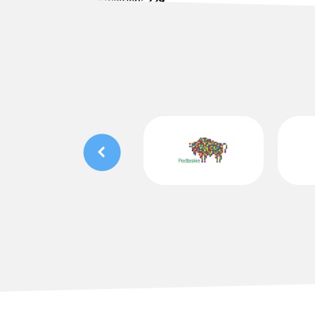
Ilość wyświetleń:
229