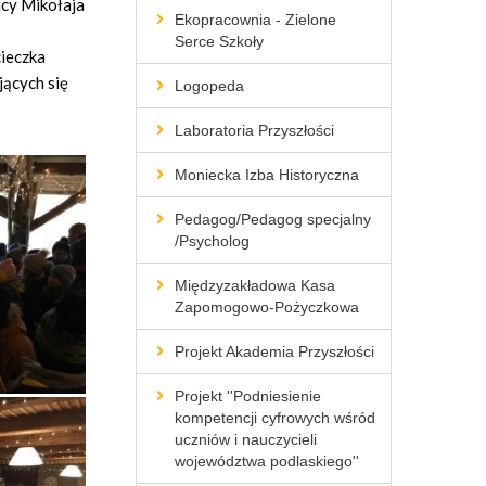
icy Mikołaja
Ekopracownia - Zielone
Serce Szkoły
cieczka
jących się
Logopeda
Laboratoria Przyszłości
Moniecka Izba Historyczna
Pedagog/Pedagog specjalny
/Psycholog
Międzyzakładowa Kasa
Zapomogowo-Pożyczkowa
Projekt Akademia Przyszłości
Projekt ''Podniesienie
kompetencji cyfrowych wśród
uczniów i nauczycieli
województwa podlaskiego''