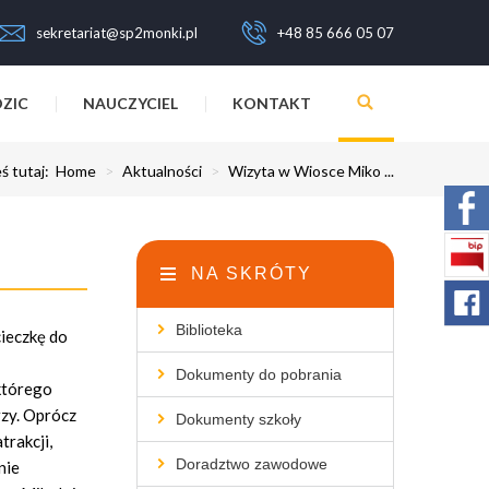
sekretariat@sp2monki.pl
+48 85 666 05 07
ZIC
NAUCZYCIEL
KONTAKT
ś tutaj:
Home
>
Aktualności
>
Wizyta w Wiosce Miko ...
NA SKRÓTY
Biblioteka
cieczkę do
Dokumenty do pobrania
którego
rzy. Oprócz
Dokumenty szkoły
trakcji,
Doradztwo zawodowe
nie