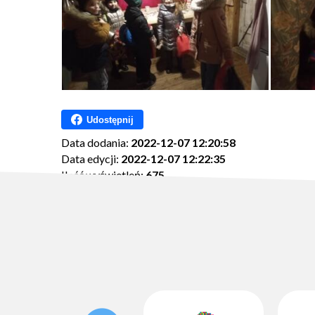
Udostępnij
Data dodania:
2022-12-07 12:20:58
Data edycji:
2022-12-07 12:22:35
Ilość wyświetleń:
675