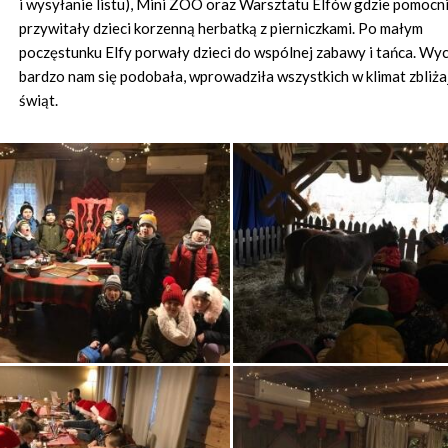
i wysyłanie listu), Mini ZOO oraz Warsztatu Elfów gdzie pomocn
przywitały dzieci korzenną herbatką z pierniczkami. Po małym
poczęstunku Elfy porwały dzieci do wspólnej zabawy i tańca. Wy
bardzo nam się podobała, wprowadziła wszystkich w klimat zbliża
świąt.