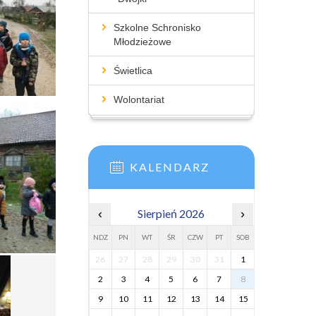
Szkolne Schronisko
Młodzieżowe
Świetlica
Wolontariat
KALENDARZ
‹
Sierpień 2026
›
NDZ
PN
WT
ŚR
CZW
PT
SOB
26
27
28
29
30
31
1
2
3
4
5
6
7
8
9
10
11
12
13
14
15