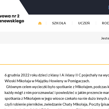
SZKOŁA
UCZEŃ
ROD
Jeste
6 grudnia 2022 roku dzieci z klasy I A i klasy II C pojechały na wy
Wioski Mikołaja w Majątku Howieny w Pomigaczach.
Głównym celem wycieczki było spotkanie z Mikołajem, podczas 
każdy mógł z nim porozmawiać i powiedzieć o jakim prezencie ma
spotkania z Mikołajem w jego wiosce czekało na nie dużo innych a
czyli robienie pierników, zwiedzanie Chaty Mikołaja, Poczty (pisa