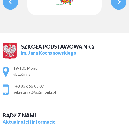
SZKOŁA PODSTAWOWA NR 2
im. Jana Kochanowskiego
Adres pocztowy:
19-100 Mońki
ul. Leśna 3
+48 85 666 05 07
sekretariat@sp2monki.pl
BĄDŹ Z NAMI
Aktualności i informacje