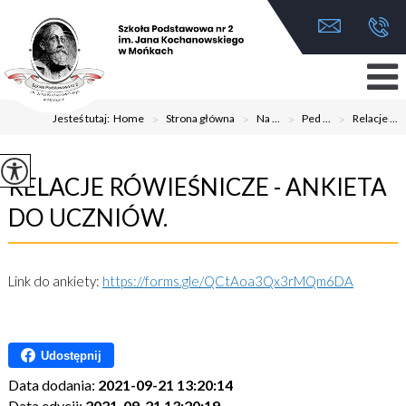
Jesteś tutaj:
Home
>
Strona główna
>
Na ...
>
Ped ...
>
Relacje ...
RELACJE RÓWIEŚNICZE - ANKIETA
DO UCZNIÓW.
Link do ankiety:
https://forms.gle/QCtAoa3Qx3rMQm6DA
Udostępnij
Data dodania:
2021-09-21 13:20:14
Data edycji:
2021-09-21 13:20:19