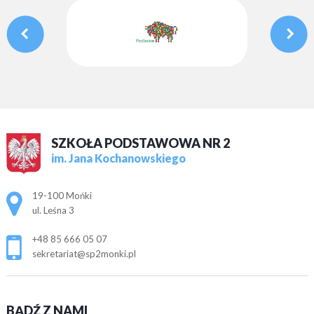
SZKOŁA PODSTAWOWA NR 2
im. Jana Kochanowskiego
Adres pocztowy:
19-100 Mońki
ul. Leśna 3
+48 85 666 05 07
sekretariat@sp2monki.pl
BĄDŹ Z NAMI