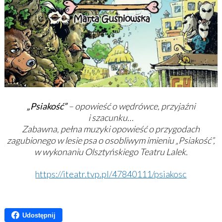
„Psiakość”
– opowieść o wędrówce, przyjaźni
i szacunku…
Zabawna, pełna muzyki opowieść o przygodach
zagubionego w lesie psa o osobliwym imieniu „Psiakość”,
w wykonaniu
Olsztyńskiego Teatru Lalek.
https://iteatr.tvp.pl/47840111/psiakosc
Udostępnij