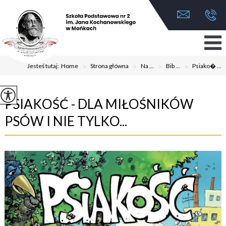
Jesteś tutaj:
Home
>
Strona główna
>
Na ...
>
Bib ...
>
Psiako� ...
PSIAKOŚĆ - DLA MIŁOŚNIKÓW
PSÓW I NIE TYLKO...