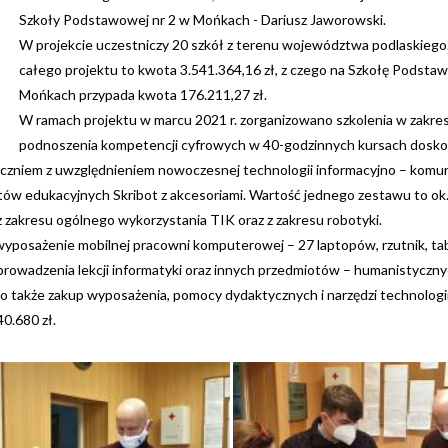
Szkoły Podstawowej nr 2 w Mońkach - Dariusz Jaworowski.
W projekcie uczestniczy 20 szkół z terenu województwa podlaskiego
całego projektu to kwota 3.541.364,16 zł, z czego na Szkołę Podsta
Mońkach przypada kwota 176.211,27 zł.
W ramach projektu w marcu 2021 r. zorganizowano szkolenia w zakres
podnoszenia kompetencji cyfrowych w 40-godzinnych kursach dosko
 uczniem z uwzględnieniem nowoczesnej technologii informacyjno – komun
ów edukacyjnych Skribot z akcesoriami. Wartość jednego zestawu to ok.
z zakresu ogólnego wykorzystania TIK oraz z zakresu robotyki.
wyposażenie mobilnej pracowni komputerowej – 27 laptopów, rzutnik, tab
owadzenia lekcji informatyki oraz innych przedmiotów – humanistyczn
o także zakup wyposażenia, pomocy dydaktycznych i narzędzi technologi
0.680 zł.