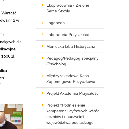
Ekopracownia - Zielone
Serce Szkoły
. Wartość
wową nr 2 w
Logopeda
ie
Laboratoria Przyszłości
nalących dla
Moniecka Izba Historyczna
ikacyjnej.
 1600 zł.
Pedagog/Pedagog specjalny
/Psycholog
lica
Międzyzakładowa Kasa
ych
Zapomogowo-Pożyczkowa
i
Projekt Akademia Przyszłości
Projekt ''Podniesienie
kompetencji cyfrowych wśród
uczniów i nauczycieli
województwa podlaskiego''