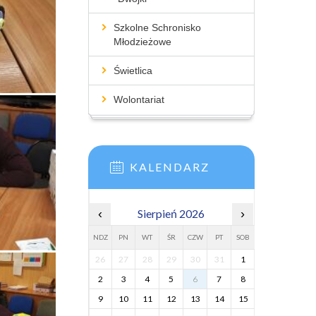
Szkolne Schronisko
Młodzieżowe
Świetlica
Wolontariat
KALENDARZ
‹
Sierpień 2026
›
NDZ
PN
WT
ŚR
CZW
PT
SOB
26
27
28
29
30
31
1
2
3
4
5
6
7
8
9
10
11
12
13
14
15