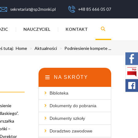
sekretariat@sp2monki.pl
+48 85 666 05 07
ZIC
NAUCZYCIEL
KONTAKT
ś tutaj:
Home
>
Aktualności
>
Podniesienie kompete ...
NA SKRÓTY
Biblioteka
esienie
Dokumenty do pobrania
laskiego”.
Dokumenty szkoły
rszałka
ńki –
Doradztwo zawodowe
 Dyrektor