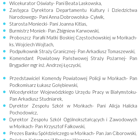
Wicekurator Oświaty- Pani Beata Laskowska,
Zastępca Dyrektora Departamentu Kultury i Dziedzictwa
Narodowego- Pani Anna Dobrowolska- Cylwik,
Starosta Moniecki- Pani Joanna Kitlas,
Burmistrz Moniek- Pan Zbigniew Karwowski,
Proboszcz Parafii Matki Boskiej Częstochowskiej w Mońkach-
ks. Wojciech Wojtach,
Podpułkownik Straży Granicznej- Pan Arkadiusz Tomaszewski,
Komendant Powiatowy Państwowej Straży Pożarnej- Pan
Brygadier mgr inż. Andrzej Łęczycki,
Przedstawiciel Komendy Powiatowej Policji w Mońkach- Pan
Podkomisarz Łukasz Gołębiewski,
Wicedyrektor Wojewódzkiego Urzędu Pracy w Białymstoku-
Pan Arkadiusz Studniarek,
Dyrektor Zespołu Szkół w Mońkach- Pani Alicja Halicka
Pochodowicz,
Dyrektor Zespołu Szkół Ogólnokształcących i Zawodowych
w Mońkach- Pan Krzysztof Falkowski,
Prezes Banku Spółdzielczego w Mońkach- Pan Jan Ciborowski,