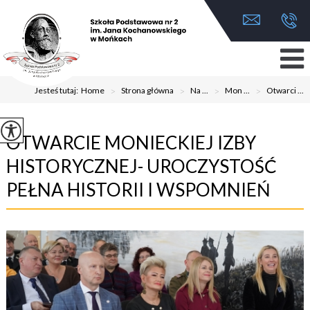
Jesteś tutaj:
Home
>
Strona główna
>
Na ...
>
Mon ...
>
Otwarci ...
OTWARCIE MONIECKIEJ IZBY
HISTORYCZNEJ- UROCZYSTOŚĆ
PEŁNA HISTORII I WSPOMNIEŃ