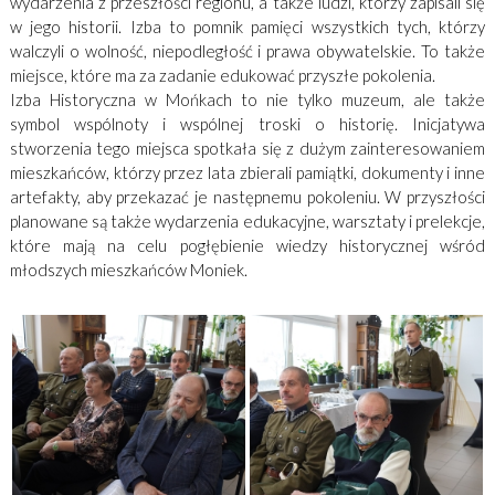
wydarzenia z przeszłości regionu, a także ludzi, którzy zapisali się
w jego historii. Izba to pomnik pamięci wszystkich tych, którzy
walczyli o wolność, niepodległość i prawa obywatelskie. To także
miejsce, które ma za zadanie edukować przyszłe pokolenia.
Izba Historyczna w Mońkach to nie tylko muzeum, ale także
symbol wspólnoty i wspólnej troski o historię. Inicjatywa
stworzenia tego miejsca spotkała się z dużym zainteresowaniem
mieszkańców, którzy przez lata zbierali pamiątki, dokumenty i inne
artefakty, aby przekazać je następnemu pokoleniu. W przyszłości
planowane są także wydarzenia edukacyjne, warsztaty i prelekcje,
które mają na celu pogłębienie wiedzy historycznej wśród
młodszych mieszkańców Moniek.