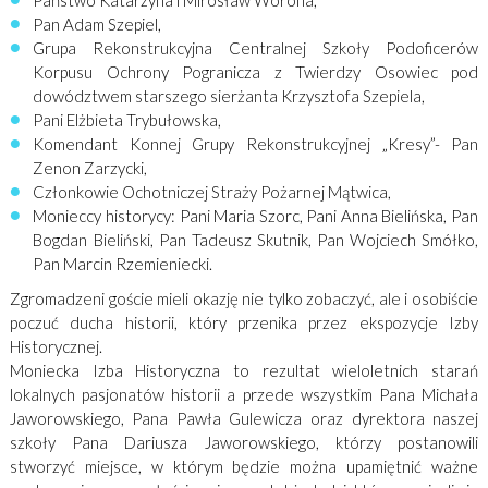
Państwo Katarzyna i Mirosław Worona,
Pan Adam Szepiel,
Grupa Rekonstrukcyjna Centralnej Szkoły Podoficerów
Korpusu Ochrony Pogranicza z Twierdzy Osowiec pod
dowództwem starszego sierżanta Krzysztofa Szepiela,
Pani Elżbieta Trybułowska,
Komendant Konnej Grupy Rekonstrukcyjnej „Kresy”- Pan
Zenon Zarzycki,
Członkowie Ochotniczej Straży Pożarnej Mątwica,
Monieccy historycy: Pani Maria Szorc, Pani Anna Bielińska, Pan
Bogdan Bieliński, Pan Tadeusz Skutnik, Pan Wojciech Smółko,
Pan Marcin Rzemieniecki.
Zgromadzeni goście mieli okazję nie tylko zobaczyć, ale i osobiście
poczuć ducha historii, który przenika przez ekspozycje Izby
Historycznej.
Moniecka Izba Historyczna to rezultat wieloletnich starań
lokalnych pasjonatów historii a przede wszystkim Pana Michała
Jaworowskiego, Pana Pawła Gulewicza oraz dyrektora naszej
szkoły Pana Dariusza Jaworowskiego, którzy postanowili
stworzyć miejsce, w którym będzie można upamiętnić ważne