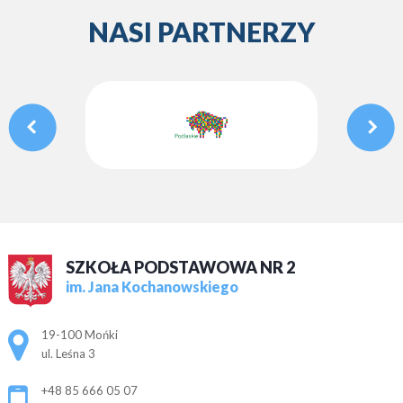
NASI PARTNERZY
SZKOŁA PODSTAWOWA NR 2
im. Jana Kochanowskiego
Adres pocztowy:
19-100 Mońki
ul. Leśna 3
+48 85 666 05 07