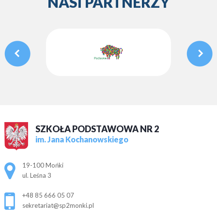
NASI PARTNERZY
SZKOŁA PODSTAWOWA NR 2
im. Jana Kochanowskiego
Adres pocztowy:
19-100 Mońki
ul. Leśna 3
+48 85 666 05 07
sekretariat@sp2monki.pl