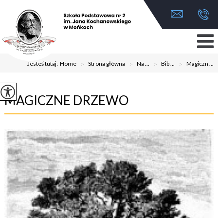
Jesteś tutaj:
Home
>
Strona główna
>
Na ...
>
Bib ...
>
Magiczn ...
MAGICZNE DRZEWO