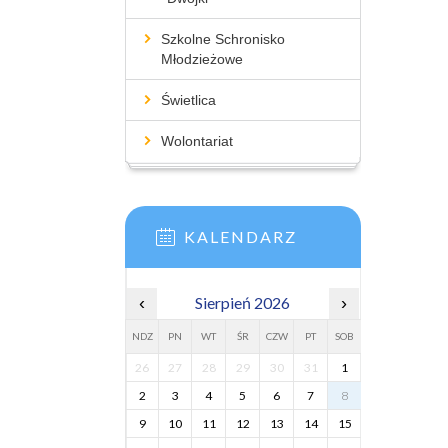
Szkolne Schronisko
Młodzieżowe
Świetlica
Wolontariat
KALENDARZ
‹
Sierpień 2026
›
NDZ
PN
WT
ŚR
CZW
PT
SOB
26
27
28
29
30
31
1
2
3
4
5
6
7
8
9
10
11
12
13
14
15