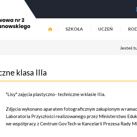
SZKOŁA
UCZEŃ
ROD
Jesteś t
czne klasa IIIa
"Lisy" zajęcia plastyczno- techniczne w klasie IIIa.
Zdjęcia wykonano aparatem fotograficznym zakupionym w rama
Laboratoria Przyszłości realizowanego przez Ministerstwo Eduka
we współpracy z Centrum GovTech w Kancelarii Prezesa Rady Mi