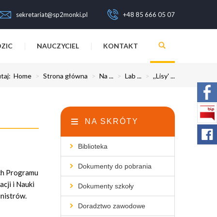
sekretariat@sp2monki.pl
+48 85 666 05 07
ZIC
NAUCZYCIEL
KONTAKT
utaj:
Home
>
Strona główna
>
Na ...
>
Lab ...
>
,,Lisy' ...
NA SKRÓTY
Biblioteka
Dokumenty do pobrania
ch Programu
cji i Nauki
Dokumenty szkoły
nistrów.
Doradztwo zawodowe