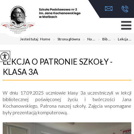
Jesteś tutaj:
Home
>
Strona główna
>
Na ...
>
Bib ...
>
Lekcja ...
LEKCJA O PATRONIE SZKOŁY -
KLASA 3A
W dniu 17.09.2025 uczniowie klasy 3a uczestniczyli w lekcji
bibliotecznej poświęconej życiu i twórczości Jana
Kochanowskiego, Patrona naszej szkoły. Zajęcia wspomagane
były prezentacją komputerową.