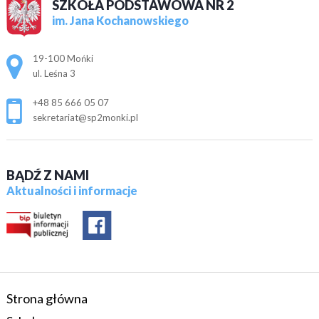
SZKOŁA PODSTAWOWA NR 2
im. Jana Kochanowskiego
Adres pocztowy:
19-100 Mońki
ul. Leśna 3
+48 85 666 05 07
sekretariat@sp2monki.pl
BĄDŹ Z NAMI
Aktualności i informacje
Strona główna