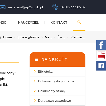
sekretariat@sp2monki.pl
+48 85 666 05 07
ZIC
NAUCZYCIEL
KONTAKT
aj:
Home
>
Strona główna
>
Na ...
>
Św ...
>
Kiermas ...
NA SKRÓTY
Biblioteka
kole odbył
pić
Dokumenty do pobrania
artki.
Dokumenty szkoły
Doradztwo zawodowe