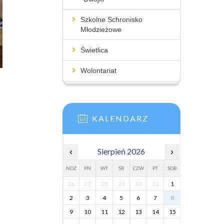
Szkolne Schronisko
Młodzieżowe
Świetlica
Wolontariat
KALENDARZ
‹
Sierpień 2026
›
NDZ
PN
WT
ŚR
CZW
PT
SOB
26
27
28
29
30
31
1
2
3
4
5
6
7
8
9
10
11
12
13
14
15