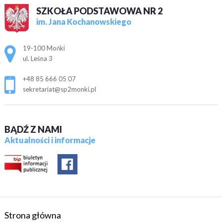
SZKOŁA PODSTAWOWA NR 2
im. Jana Kochanowskiego
Adres pocztowy:
19-100 Mońki
ul. Leśna 3
+48 85 666 05 07
sekretariat@sp2monki.pl
BĄDŹ Z NAMI
Aktualności i informacje
Strona główna