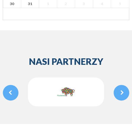
30
31
1
2
3
4
5
NASI PARTNERZY