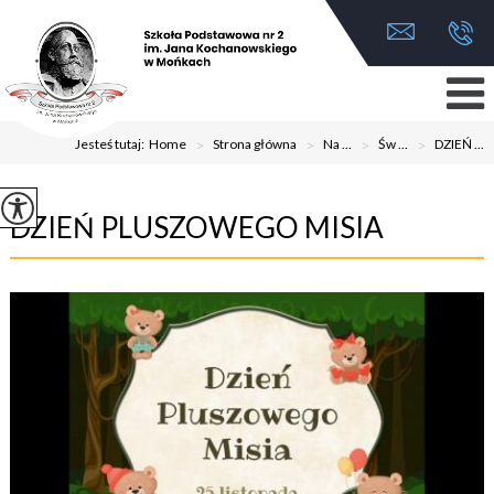
Jesteś tutaj:
Home
>
Strona główna
>
Na ...
>
Św ...
>
DZIEŃ ...
DZIEŃ PLUSZOWEGO MISIA