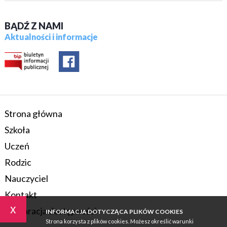
BĄDŹ Z NAMI
Aktualności i informacje
Strona główna
Szkoła
Uczeń
Rodzic
Nauczyciel
Kontakt
x
Deklaracja dostępności
INFORMACJA DOTYCZĄCA PLIKÓW COOKIES
Strona korzysta z plików cookies. Możesz określić warunki