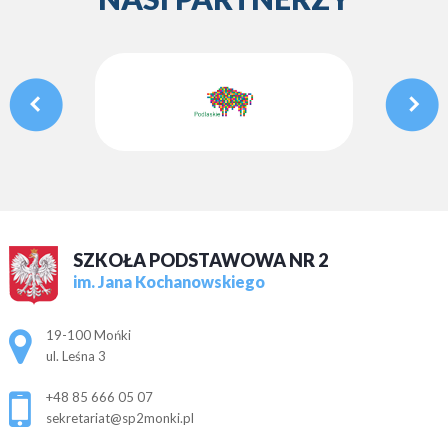
SZKOŁA PODSTAWOWA NR 2
im. Jana Kochanowskiego
Adres pocztowy:
19-100 Mońki
ul. Leśna 3
+48 85 666 05 07
sekretariat@sp2monki.pl