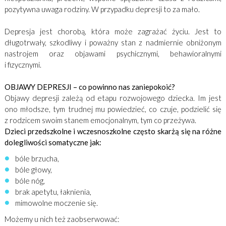
pozytywna uwaga rodziny. W przypadku depresji to za mało.
Depresja jest chorobą, która może zagrażać życiu. Jest to
długotrwały, szkodliwy i poważny stan z nadmiernie obniżonym
nastrojem oraz objawami psychicznymi, behawioralnymi
i fizycznymi.
OBJAWY DEPRESJI – co powinno nas zaniepokoić?
Objawy depresji zależą od etapu rozwojowego dziecka. Im jest
ono młodsze, tym trudnej mu powiedzieć, co czuje, podzielić się
z rodzicem swoim stanem emocjonalnym, tym co przeżywa.
Dzieci przedszkolne i wczesnoszkolne często skarżą się na różne
dolegliwości somatyczne jak:
bóle brzucha,
bóle głowy,
bóle nóg,
brak apetytu, łaknienia,
mimowolne moczenie się.
Możemy u nich też zaobserwować: