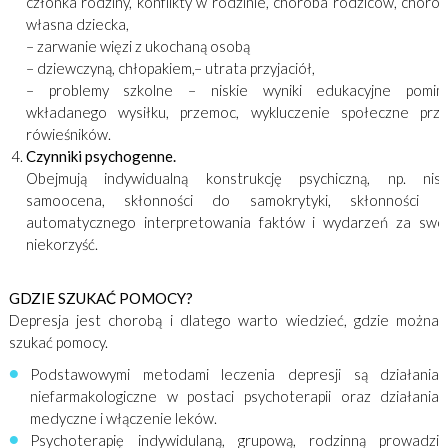
członka rodziny, konflikty w rodzinie, choroba rodziców, choro
własna dziecka,
– zarwanie więzi z ukochaną osobą
– dziewczyną, chłopakiem,– utrata przyjaciół,
– problemy szkolne – niskie wyniki edukacyjne pomim
wkładanego wysiłku, przemoc, wykluczenie społeczne prz
rówieśników.
Czynniki psychogenne.
Obejmują indywidualną konstrukcję psychiczną, np. nis
samoocena, skłonności do samokrytyki, skłonności d
automatycznego interpretowania faktów i wydarzeń za swo
niekorzyść.
GDZIE SZUKAĆ POMOCY?
Depresja jest chorobą i dlatego warto wiedzieć, gdzie można
szukać pomocy.
Podstawowymi metodami leczenia depresji są działania
niefarmakologiczne w postaci psychoterapii oraz działania
medyczne i włączenie leków.
Psychoterapię indywidulaną, grupową, rodzinną prowadzi