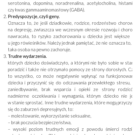
serotonina, dopomina, noradrenalina, acetylocholina, histami
czy kwas gammaaminomasłowy (GABA).
Predyspozycje, czyli geny.
Oznacza to, że jeśli dziadkowie, rodzice, rodzeństwo chorowa
na depresję, zwłaszcza we wczesnym okresie rozwoju i choro
nawracała, to ryzyko zachorowania u dziecka jest większe n
u jego rówieśników. Należy jednak pamiętać, że nie oznacza to, 
taka osoba na pewno zachoruje.
Trudne wydarzenia.
których dziecko doświadczyło, a którymi nie było sobie w stan
poradzić i także nie otrzymało pomocy ze strony dorosłych. Czy
to wszystko, co może negatywnie wpłynąć na funkcjonowan
dziecka i przyczynić się do odczuwania przewlekłego stresu, n
zaniedbywanie, brak wsparcia i opieki ze strony rodzicó
nadmierne oczekiwania i wymagania, którym dziecko nie je
w stanie sprostać. Inne trudne wydarzenia, które mogą przyczyn
się do zaburzeń depresyjnych, to:
– molestowanie, wykorzystanie seksualne,
– brak poczucia bezpieczeństwa,
– wysoki poziom trudnych emocji z powodu śmierci rodzic