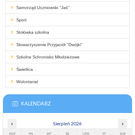
Samorząd Uczniowski ''Jaś''
Sport
Stołówka szkolna
Stowarzyszenie Przyjaciół ''Dwójki''
Szkolne Schronisko Młodzieżowe
Świetlica
Wolontariat
KALENDARZ
‹
Sierpień 2026
›
NDZ
PN
WT
ŚR
CZW
PT
SOB