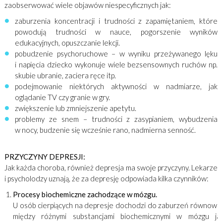
zaobserwować wiele objawów niespecyficznych jak:
zaburzenia koncentracji i trudności z zapamiętaniem, które
powodują trudności w nauce, pogorszenie wyników
edukacyjnych, opuszczanie lekcji.
pobudzenie psychoruchowe – w wyniku przeżywanego lęku
i napięcia dziecko wykonuje wiele bezsensownych ruchów np.
skubie ubranie, zaciera ręce itp.
podejmowanie niektórych aktywności w nadmiarze, jak
oglądanie TV czy granie w gry.
zwiększenie lub zmniejszenie apetytu.
problemy ze snem – trudności z zasypianiem, wybudzenia
w nocy, budzenie się wcześnie rano, nadmierna senność.
PRZYCZYNY DEPRESJI:
Jak każda choroba, również depresja ma swoje przyczyny. Lekarze
i psycholodzy uznają, że za depresję odpowiada kilka czynników:
Procesy biochemiczne zachodzące w mózgu.
U osób cierpiących na depresje dochodzi do zaburzeń równowa
między różnymi substancjami biochemicznymi w mózgu ja