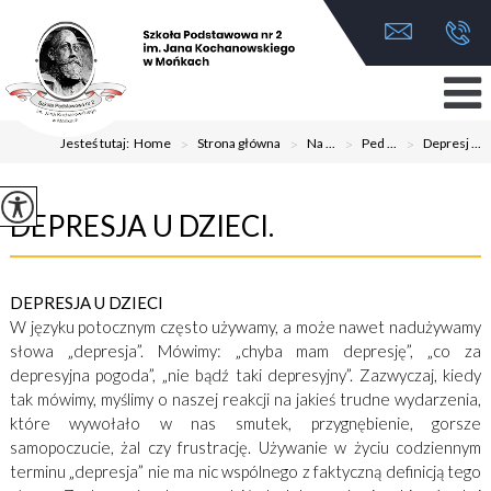
Jesteś tutaj:
Home
>
Strona główna
>
Na ...
>
Ped ...
>
Depresj ...
DEPRESJA U DZIECI.
DEPRESJA U DZIECI
W języku potocznym często używamy, a może nawet nadużywamy
słowa „depresja”. Mówimy: „chyba mam depresję”, „co za
depresyjna pogoda”, „nie bądź taki depresyjny”. Zazwyczaj, kiedy
tak mówimy, myślimy o naszej reakcji na jakieś trudne wydarzenia,
które wywołało w nas smutek, przygnębienie, gorsze
samopoczucie, żal czy frustrację. Używanie w życiu codziennym
terminu „depresja” nie ma nic wspólnego z faktyczną definicją tego