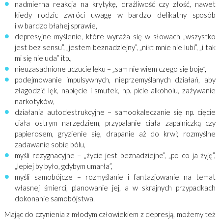
nadmierna reakcja na krytykę, drażliwość czy złość, nawet
kiedy rodzic zwróci uwagę w bardzo delikatny sposób
i w bardzo błahej sprawie,
depresyjne myślenie, które wyraża się w słowach „wszystko
jest bez sensu”, „jestem beznadziejny”, „nikt mnie nie lubi”, „i tak
mi się nie uda” itp.,
nieuzasadnione uczucie lęku – „sam nie wiem czego się boję”,
podejmowanie impulsywnych, nieprzemyślanych działań, aby
złagodzić lęk, napięcie i smutek, np. picie alkoholu, zażywanie
narkotyków,
działania autodestrukcyjne – samookaleczanie się np. cięcie
ciała ostrym narzędziem, przypalanie ciała zapalniczką czy
papierosem, gryzienie się, drapanie aż do krwi; rozmyślne
zadawanie sobie bólu,
myśli rezygnacyjne – „życie jest beznadziejne”, „po co ja żyję”,
„lepiej by było, gdybym umarła”,
myśli samobójcze – rozmyślanie i fantazjowanie na temat
własnej śmierci, planowanie jej, a w skrajnych przypadkach
dokonanie samobójstwa.
Mając do czynienia z młodym człowiekiem z depresją, możemy też