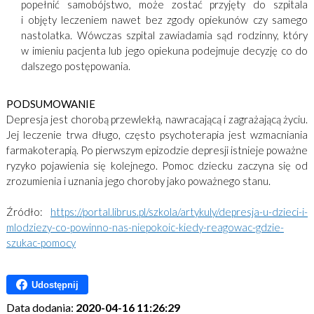
popełnić samobójstwo, może zostać przyjęty do szpitala
i objęty leczeniem nawet bez zgody opiekunów czy samego
nastolatka. Wówczas szpital zawiadamia sąd rodzinny, który
w imieniu pacjenta lub jego opiekuna podejmuje decyzję co do
dalszego postępowania.
PODSUMOWANIE
Depresja jest chorobą przewlekłą, nawracającą i zagrażającą życiu.
Jej leczenie trwa długo, często psychoterapia jest wzmacniania
farmakoterapią. Po pierwszym epizodzie depresji istnieje poważne
ryzyko pojawienia się kolejnego. Pomoc dziecku zaczyna się od
zrozumienia i uznania jego choroby jako poważnego stanu.
Źródło:
https://portal.librus.pl/szkola/artykuly/depresja-u-dzieci-i-
mlodziezy-co-powinno-nas-niepokoic-kiedy-reagowac-gdzie-
szukac-pomocy
Udostępnij
Data dodania:
2020-04-16 11:26:29