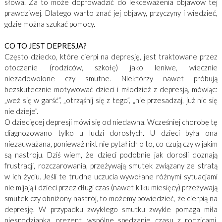
słowa. Za to może doprowadzić do lekceważenia objawów tej
prawdziwej. Dlatego warto znać jej objawy, przyczyny i wiedzieć,
gdzie można szukać pomocy.
CO TO JEST DEPRESJA?
Często dziecko, które cierpi na depresję, jest traktowane przez
otoczenie (rodziców, szkołę) jako leniwe, wiecznie
niezadowolone czy smutne. Niektórzy nawet próbują
bezskutecznie motywować dzieci i młodzież z depresją, mówiąc:
„weź się w garść”, „otrząśnij się z tego”, „nie przesadzaj, już nic się
nie dzieje”.
O dziecięcej depresji mówi się od niedawna. Wcześniej chorobę tę
diagnozowano tylko u ludzi dorosłych. U dzieci była ona
niezauważana, ponieważ nikt nie pytał ich o to, co czują czy w jakim
są nastroju. Dziś wiem, że dzieci podobnie jak dorośli doznają
frustracji, rozczarowania, przeżywają smutek związany ze stratą
w ich życiu. Jeśli te trudne uczucia wywołane różnymi sytuacjami
nie mijają i dzieci przez długi czas (nawet kilku miesięcy) przeżywają
smutek czy obniżony nastrój, to możemy powiedzieć, że cierpią na
depresję. W przypadku zwykłego smutku zwykle pomaga miła
niespodzianka, prezent, wspólne spędzanie czasu z rodzicami,