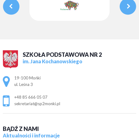
SZKOŁA PODSTAWOWA NR 2
im. Jana Kochanowskiego
Adres pocztowy:
19-100 Mońki
ul. Leśna 3
+48 85 666 05 07
sekretariat@sp2monki.pl
BĄDŹ Z NAMI
Aktualności i informacje